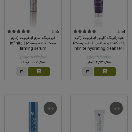
555
554
هیدراتینگ کلینزر اینفینیت (کرم
فیرمینگ سرم اینفینیت (سرم
پاک کننده و مرطوب کننده پوست)
سفت کننده پوست) | infinite
firming serum
| infinite hydrating cleanser
۹,۹۰۱,۲۰۰ تومان
۱۵,۷۲۷,۹۰۰ تومان
۶,۹۳۰,۹۰۰ تومان
۱۱,۰۰۹,۵۰۰ تومان
جدید
جدید