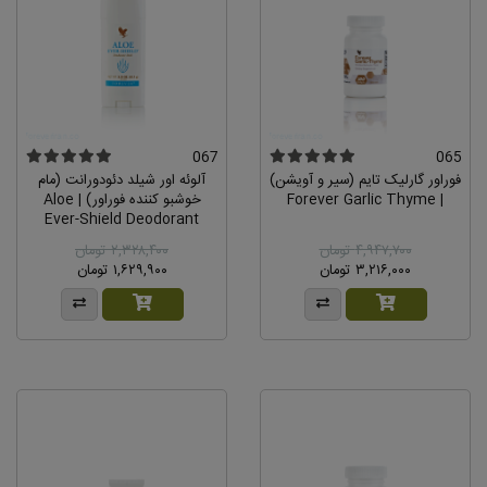
067
065
فوراور گارلیک تایم (سیر و آویشن)
آلوئه اور شیلد دئودورانت (مام
| Forever Garlic Thyme
خوشبو کننده فوراور) | Aloe
Ever-Shield Deodorant
۴,۹۴۷,۷۰۰ تومان
۲,۳۲۸,۴۰۰ تومان
۳,۲۱۶,۰۰۰ تومان
۱,۶۲۹,۹۰۰ تومان