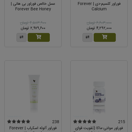
فوراور کلسیم-دی | Forever
عسل خالص فوراور بی هانی |
Forever Bee Honey
Calcium
۶,۶۰۳,۰۰۰ تومان
۴,۵۸۳,۹۰۰ تومان
۴,۲۹۲,۰۰۰ تومان
۲,۹۷۹,۶۰۰ تومان
238
215
فوراور مولتی-ماکا (تقویت قوای
فوراور آلوئه اسکراب | Forever