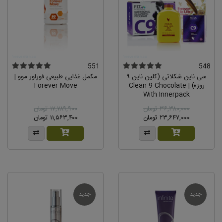
551
548
سی ناین شکلاتی (کلین ناین ٩
مکمل غذایی طبیعی فوراور موو |
روزه) | Clean 9 Chocolate
Forever Move
With Innerpack
۳۶,۳۸۰,۰۰۰ تومان
۱۷,۷۸۹,۹۰۰ تومان
۲۳,۶۴۷,۰۰۰ تومان
۱۱,۵۶۳,۴۰۰ تومان
جدید
جدید