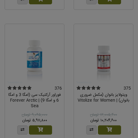
376
375
ویتولایز بانوان (مکمل ضروری
فوراور آرکتیک سى (امگا 3 و امگا
بانوان) | Vitolize for Women
6 و امگا 9) | Forever Arctic
Sea
۱۲,۰۰۵,۴۰۰ تومان
۹,۰۹۵,۰۰۰ تومان
۱۰,۲۰۴,۶۰۰ تومان
۵,۹۱۱,۸۰۰ تومان