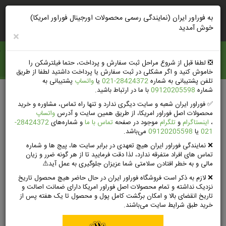
ورود
ثبت‌نام‌وتخفیف
راهنمای خرید
به فوراور ایران (نمایندگی رسمی محصولات اورجینال فوراور امریکا)
خوش آمدید
×
فوراور ايران
❎️ لطفا قبل از شروع مراحل ثبت سفارش و پرداخت، حتما فیلترشکن را
خاموش کنید و اگر مشکلی در ثبت سفارش یا پرداخت داشتید لطفا از طریق
تلفن پشتیبانی به شماره
28424372-021
یا
واتساپ
پشتیبانی به
شماره
09120205598
با ما در ارتباط باشید.
صفحه اصلی
محصولات فوراور لیوینگ امریکا
✅ فوراور ایران شعبه و سایت دیگری ندارد و تنها راه تماس، مشاوره و خرید
محصولات اصل فوراور امریکا، از طریق همین سایت و آدرس
واتساپ
،
اینستاگرام
و
تلگرام
موجود در صفحه
تماس با ما
و شماره‌های
28424372-
021
یا
09120205598
می‌باشد.
محصولات فوراور لیوینگ امریکا
❌ نمایندگی فوراور ایران هیچ تعهدی در برابر سایت ها، پیج ها و شماره
تماس های افراد متفرقه ندارد، لذا دقت فرمایید تا از هر گونه ضرر و زیان
مالی و به خطر افتادن سلامتی شما عزیزان جلوگیری به عمل آید⚠️
لیست کامل محصولات فوراور در فوراور ایران | جهت مشاهده قیمت محصولات
❌ لازم به ذکر است فروشگاه فوراور ایران در حال حاضر هیچ محصول تاریخ
فوراور می توانید روی تک تک محصولات کلیک کنید.
نزدیک نداشته و تمام محصولات اصل فوراور امریکا دارای ضمانت اصالت و
محصولات فوراور لیوینگ آمریکا
به عنوان یکی از بزرگ‌ترین تولیدکنندگان
تاریخ انقضای بالا و امکان برگشت کامل پول و محصول تا یک هفته پس از
محصولات بهداشتی، آرایشی و مکمل‌های غذایی طبیعی در دنیا شناخته می‌شود.
خرید طبق شرایط سایت می‌باشند.
این شرکت که در سال ۱۹۷۸ تأسیس شده است، بر پایه اصول سلامت، کیفیت و
رضایت مشتری بنا شده و محصولاتش به دلیل استفاده از مواد طبیعی و تمرکز بر