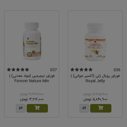
037
036
فوراور رویال ژلى (اکسیر جوانی) |
فوراور نیچرمین (مواد معدنی) |
Forever Nature Min
Royal Jelly
۸,۹۸۵,۹۰۰ تومان
۴,۹۴۷,۷۰۰ تومان
۵,۸۴۰,۹۰۰ تومان
۳,۲۱۶,۰۰۰ تومان