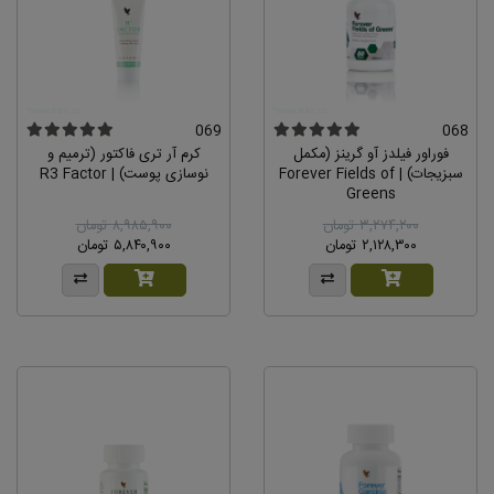
069
068
فوراور فیلدز آو گرینز (مکمل
کرم آر تری فاکتور (ترمیم و
سبزیجات) | Forever Fields of
نوسازی پوست) | R3 Factor
Greens
۳,۲۷۴,۲۰۰ تومان
۸,۹۸۵,۹۰۰ تومان
۲,۱۲۸,۳۰۰ تومان
۵,۸۴۰,۹۰۰ تومان