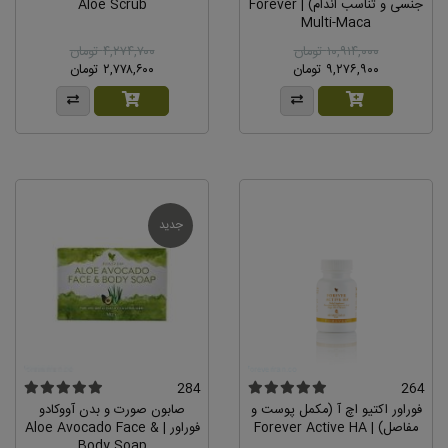
جنسی و تناسب اندام) | Forever
Aloe Scrub
Multi-Maca
۱۰,۹۱۴,۰۰۰ تومان
۴,۲۷۴,۷۰۰ تومان
۹,۲۷۶,۹۰۰ تومان
۲,۷۷۸,۶۰۰ تومان
جدید
284
264
فوراور اکتیو اچ آ (مکمل پوست و
صابون صورت و بدن آووکادو
مفاصل) | Forever Active HA
فوراور | Aloe Avocado Face &
Body Soap