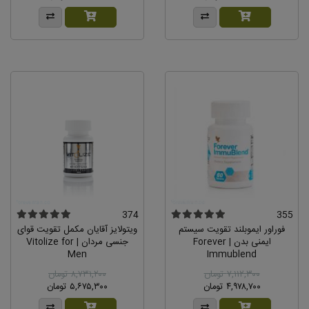
374
355
فوراور ایموبلند تقویت سیستم
ویتولایز آقایان مکمل تقویت قوای
ایمنی بدن | Forever
جنسی مردان | Vitolize for
Men
Immublend
۷,۱۱۲,۳۰۰ تومان
۸,۷۳۱,۲۰۰ تومان
۴,۹۷۸,۷۰۰ تومان
۵,۶۷۵,۳۰۰ تومان