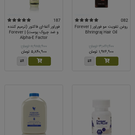
187
082
روغن تقویت مو فوراور | Forever
فوراور آلفا-ای فاکتور (ترمیم کننده
Bhringraj Hair Oil
و ضد چروک پوست) | Forever
Alpha-E Factor
۳,۰۴۱,۴۰۰ تومان
۸,۹۸۵,۹۰۰ تومان
۱,۹۷۶,۹۰۰ تومان
۵,۸۴۰,۹۰۰ تومان