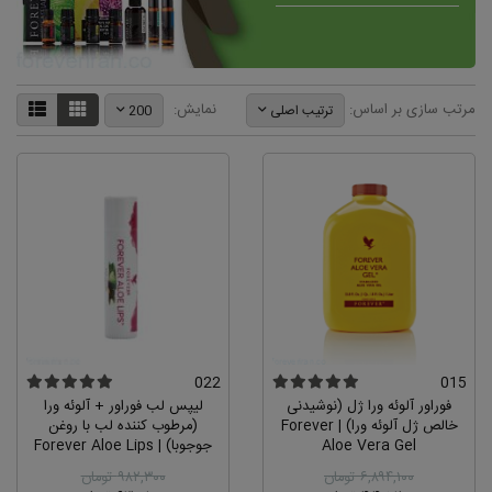
مرتب سازی بر اساس:
نمایش:
ترتیب اصلی
200
022
015
فوراور آلوئه ورا ژل (نوشیدنی
لیپس لب فوراور + آلوئه ورا
خالص ژل آلوئه ورا) | Forever
(مرطوب کننده لب با روغن
Aloe Vera Gel
جوجوبا) | Forever Aloe Lips
۶,۸۹۴,۱۰۰ تومان
۹۸۲,۳۰۰ تومان