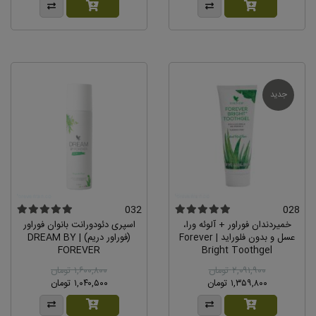
جدید
032
028
خمیردندان فوراور + آلوئه ورا،
اسپری دئودورانت بانوان فوراور
عسل و بدون فلوراید | Forever
(فوراور دریم) | DREAM BY
FOREVER
Bright Toothgel
۲,۰۹۱,۹۰۰ تومان
۱,۶۰۰,۸۰۰ تومان
۱,۳۵۹,۸۰۰ تومان
۱,۰۴۰,۵۰۰ تومان