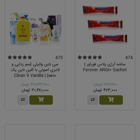
475
474
ساشه آرژی پلاس فوراور |
سی ناین وانیلی (سم زدایی و
Forever ARGI+ Sachet
لاغری اصولی با کلین ناین یک
ماهه) | Clean 9 Vanilla
Pouch
۷۲۷,۶۰۰ تومان
۴۶,۸۹۳,۹۰۰ تومان
۴۷۳,۰۰۰ تومان
۳۰,۴۸۱,۰۰۰ تومان