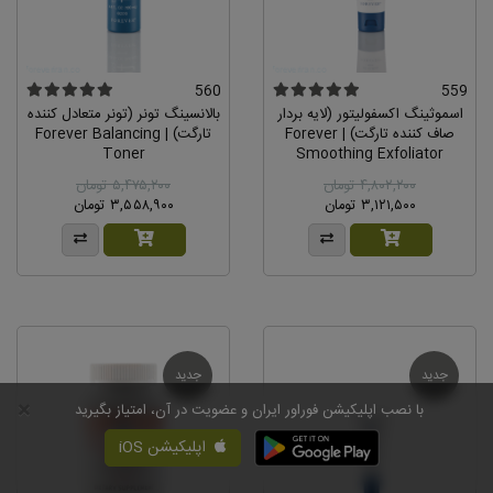
560
559
اسموثینگ اکسفولیتور (لایه بردار
بالانسینگ تونر (تونر متعادل کننده
صاف کننده تارگت) | Forever
تارگت) | Forever Balancing
Toner
Smoothing Exfoliator
۴,۸۰۲,۲۰۰ تومان
۵,۴۷۵,۲۰۰ تومان
۳,۱۲۱,۵۰۰ تومان
۳,۵۵۸,۹۰۰ تومان
جدید
جدید
×
با نصب اپلیکیشن فوراور ایران و عضویت در آن، امتیاز بگیرید
اپلیکیشن iOS