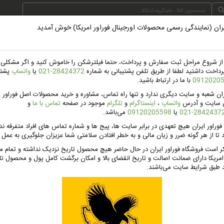
ایران (نمایندگی رسمی محصولات اورجینال فوراور امریکا) خوش آمدید
 از شروع مراحل ثبت سفارش و پرداخت، حتما فیلترشکن را خاموش کنید و اگر مشکلی 
داخت داشتید لطفا از طریق تلفن پشتیبانی به شماره
28424372-021
یا
واتساپ
پشتی
گواهينامه‌ ها
كاتال
ر Forever
بسته‌های سلامت فوراور ایران
0912020
با ما در ارتباط باشید.
ران شعبه و سایت دیگری ندارد و تنها راه تماس، مشاوره و خرید محصولات اصل فوراور ام
 سایت و آدرس
واتساپ
،
اینستاگرام
و
تلگرام
موجود در صفحه
تماس با ما
و
28424372-02
یا
09120205598
می‌باشد.
مجله سلامتی فوراور
فوراور ایران هیچ تعهدی در برابر سایت ها، پیج ها و شماره تماس های افراد متفرقه ندار
 تا از هر گونه ضرر و زیان مالی و به خطر افتادن سلامتی شما عزیزان جلوگیری به عمل 
کر است فروشگاه فوراور ایران در حال حاضر هیچ محصول تاریخ نزدیک نداشته و تمام 
یی و طبیعی فوراور
فوراور ایمون گامی | Forever Immune™ Gummy
امریکا دارای ضمانت اصالت و تاریخ انقضای بالا و امکان برگشت کامل پول و محصول ت
 طبق شرایط سایت می‌باشند.
تقویت سیستم ایمنی
ویتامین e
ویتامین سی
فوراور ایمون گامی | Forever Immune™ Gummy