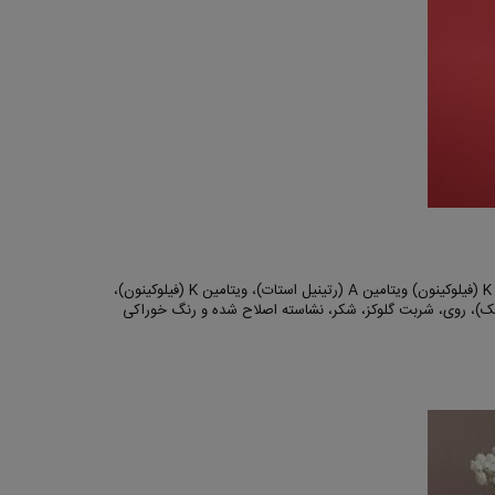
ویتامینE، نیاسین (نیکوتینامید)، بیوتین، ویتامین B12 (سیانوکوبالامین)، ویتامین D3 (کوله کلسیفرول)، ویتامین B6(پیریدوکسین هیدروکلراید)، ویتامین K (فیلوکینون) ویتامین A (رتینیل استات)، ویتامین K (فیلوکینون)،
)، ماده لعاب دهنده (موم کارنائوبا)، کنسانتره هویج (Daucus carota)، طعم طبیعی انبه، ویتامین C (اسیداسکوربیک)، روی، شربت گلوکز، شکر، نشاسته اصلاح شده و رنگ خوراکی