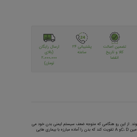
تضمین اصالت
پشتیبانی ۲۴
ارسال رایگان
کالا و تاریخ
ساعته
(بالای
انقضا
۲،۰۰۰،۰۰۰
تومان)
وند. از این رو هنگامی که متوجه ضعف سیستم ایمنی بدن خود می
شوید، بهترین خبر وجود مکمل ایمون گامی می باشد که پیش از تجربه این ضعف در بدن قادر است، سیستم ایمنی را با داشتن ویتامین هایی همچون ویتامین C، Dو A تقویت کند که بدن را آماده مبارزه با بیماری هایی