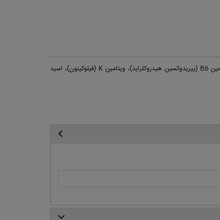
شربت گلوکز، شکر، نشاسته، ویتامین E، نیاسین،ویتامین A (رتینیل استات) بیوتین (D-بیوتین)،ویتامین D3 (کوله کلسیفرول)، ویتامین B6 (پیریدوکسین هیدروکلراید)، ویتامین K (فیلوکینون)، اسید