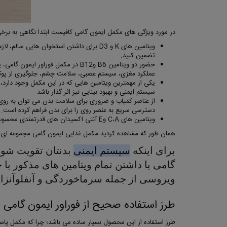
در مورد ویژگی های مکمل ایمون گامی کافیست ابتدا نگاهی به برخی 
ویتامین های K و D3 برای داشتن استخوان 
تضمین کنید.
حضور دو ویتامین B6 وB12 در مکمل 
عملکرد مغزی، سیستم عصبی، سلامت چشم، جلوگیری از پوکی 
سیستم ایمنی و بهبود بینایی نیز اثر گذار باشد.
از عناصر کمیاب و ضروری برای سلامت بدن می توان به روی (Zn) اشاره کرد. این عنصر الزاما باید از طریق غذا و مکمل های غذایی تامین شود. به همین
دسترسی سریع به عنصر روی را برای بدن فراهم کرده است.
ویتامین های C،A وE آنتی اکسیدان های قدرتمندی محسوب می شوند که می توانند از سلول های بدن در مقابل استرس اکسیداتیو محافظت کنند.
همان طور که مشاهده کردید مکمل غذایی ایمون گامی مجموعه ای از ویتامین های مورد نیاز برای بدن و روی 
برای اینکه
سیستم ایمنی
بدنتان تقویت شود 
گامی با داشتن تمام ویتامین های مذکور با 
ویروسی از جمله سرماخوردگی و آنفلوآنزا 
طرز استفاده صحیح از فوراور ایمون گامی
طرز استفاده از این محصول بسیار ساده می باشد؛ چرا که مکمل پاستی