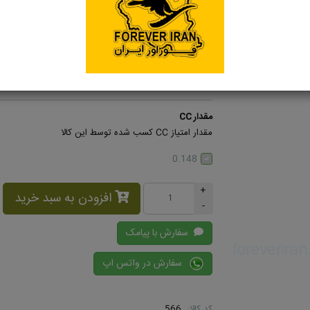
قیمت:
۹,۰۰۷,۷۰۰ تومان
قیمت با تخفیف:
۵,۸۵۵,۰۰۰ تومان
با در دست داشتن مکمل پاستیلی و خوش طعم فوراور ایمون 
ایمنی بدن چیره شود و در پیشگیری و بهبود انواع بیماری ه
مهمی دارد.
مقدار CC
مقدار امتیاز CC کسب شده توسط این کالا
0.148
+
افزودن به سبد خرید
-
سفارش با پیامک
سفارش در واتس اپ
کد کالا:
566