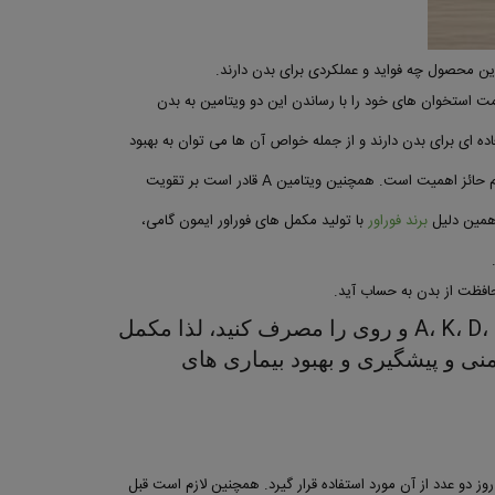
این محصول چه فواید و عملکردی برای بدن دارند.
، سلامت استخوان های خود را با رساندن این دو ویتامین به بدن
وق العاده ای برای بدن دارند و از جمله خواص آن ها می توان به بهبود
یکی از مهمترین ویتامین هایی که در این مکمل وجود دارد، ویتامین A می باشد. این ویتامین محلول در چربی عموما برای داشتن پوست و مو سالم حائز اهمیت است. همچنین ویتامین A قادر است بر تقویت
برند فوراور
با تولید مکمل های فوراور ایمون گامی،
A، K، D، E، C ،B6 و روی را مصرف کنید، لذا مکمل
منی و پیشگیری و بهبود بیماری های
ز دو عدد از آن مورد استفاده قرار گیرد. همچنین لازم است قبل