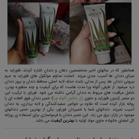
همانطور که در سالهای اخیر متخصصین دهان و دندان اشاره کردند، فلوراید به
مینای دندان ها آسیب جدی میزند. اصابت مداوم مولکول های فلوراید به جرم
بیرونی دندان ها، پس از مدتی باعث حذف لایه اصلی محافظ دندان و بروز دندان
درد میشود. از طرفی آلوئه ورا مدت هاست که برای کیفیت و چند منظوره بودن،
شامل مراقبت های مربوط به دندان گرامی داشته می شود. فوراور با ترکیب این
دو عنصر (بدون فلوراید و حاوی
ژل خالص آلوئه ورا
) خمیر دندان فوق العاده ای را
روانه بازار کرده است که علاوه بر خواص سفیدکنندگی و لایه برداری، به دندان
آسیب نمیزند. دندانهای شما با خمیردان فوراور، یکی از بهترین خمیر دندانهای
موجود در بازار، برق می زند. این خمیر دندان با فرمولسازی برای استفاده ی روزانه
کل اعضای خانواده حاوی مواد اولیه با
بهترین کیفیت
می باشد .