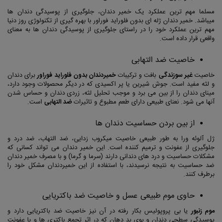
مسلما مهم ترین عملکرد یک خمیر دندان، جلوگیری از پوسیدگی دندان ها
میباشد. خمیر دندان ژله ای بدون فلوراید فوراور با بهره گیری از تکنولوژی روز دنیا
مهم ترین عملکرد خود را در راستای جلوگیری از پوسیدگی دندان ها به معنای
واقعی قرار داده است.
خاصیت ضد التهابی
خاصیت
غیر سوزندگی
بافت و ترکیبات
خمیردندان بدون فلوراید فوراور
برای دندان
و لثه مفید است. جوش شیرین یا پر اکسیدی که در دیگر محصولات وجود دارد،
مینای دندان را از بین می برد و موجب تحلیل لثه، زردی دندان و حساس شدن
آنها می شود. نعنای طبیعی دارای طعم مطبوع و تاثیرات
ضد التهابی
است.
از بین بردن حساسیت دندان ها
ژل آلوئه ورا به طور طبیعی خاصیت میکروب زدایی، ضد التهاب، ضد درد و
جلوگیری از عفونت و ترمیم کننده است. این خمیر دندان می تواند کسانی که
مشکلات حساسیت و درد های دندانی دارند (سرما و گرما) و با مصرف خمیر دندان
ضد حساسیت به نتیجه نرسیدند، با استفاده از این خمیردندان مشکل خود را
برطرف کنند.
حاوی موم طبیعی عسل و خاصیت ضد باکتریایی
موم زنبور
یا بی پروپولیس بکار رفته در آن نیز خاصیت ضد باکتریایی دارد و
پوسیدگی سطحی دندان و بوی بد دهان که در اثر تجمع باکتری ها و یا عفونت