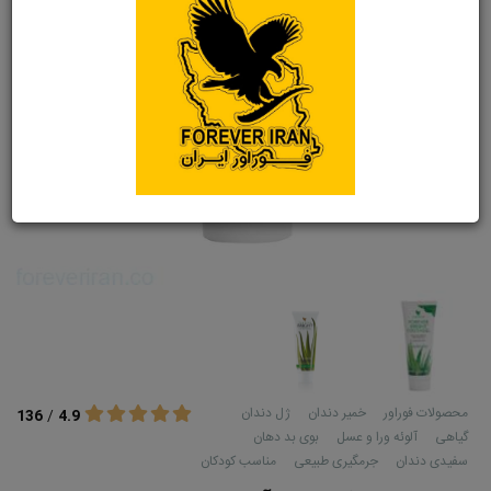
محصولات فوراور
خمیر دندان
ژل دندان
136
/
4.9
گیاهی
آلوئه ورا و عسل
بوی بد دهان
سفیدی دندان
جرمگیری طبیعی
مناسب کودکان