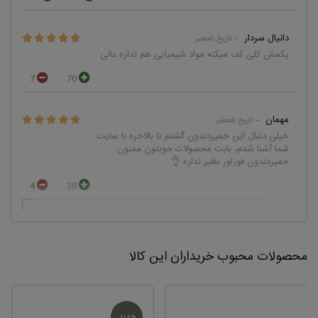
دانیال سردار
– تاریخ نامعتبر
یکمش کلی کف میکنه مواد شیمیایی هم نداره عالی
7
70
مهمان
– تاریخ نامعتبر
خیلی دنبال این خمیردندون گشتم تا بالاخره با سایت
شما آشنا شدم، بابت محصولات خوبتون ممنون
خمیردندون فوراور نظیر نداره 👌
4
38
پاسخ مدیر :
سلامت باشید همونطور که فرمودید محصولات فوراور
بخصوص خمیردندان بدون فلوراید فوراور نظیر ندارند
محصولات محبوب خریداران این کالا
saeid modaresi
– تاریخ نامعتبر
بهترین خمیر دندان دنیاست کاملا طبیعی و بدون هرگونه
جدید