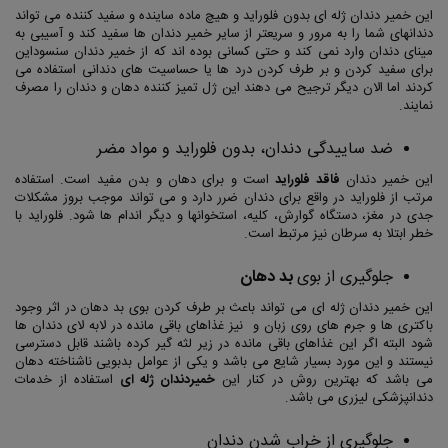
این خمیر دندان ژله ای بدون فلوراید و هیچ ماده ساینده و سفید کننده می تواند
دندانهای شما را به مرور و سریعتر از سایر خمیر دندان ها سفید کند و آسیبی به
مینای دندان وارد نمی کند و حتی کسانی بوده اند که از خمیر دندان سنسوداین
برای سفید کردن و بر طرف کردن درد ها یا حساسیت های دندانی استفاده می
کردند اما الان دیگر ترجیح می دهند این ژل تمیز کننده دهان و دندان را مصرف
نمایند.
ضد ساییدگی دندان، بدون فلوراید و مواد مضر
این خمیر دندان
فاقد فلوراید
است و برای دهان و بدن مفید است. استفاده
مرتب از فلوراید در واقع برای دندان ضرر دارد و می تواند موجب بروز مشکلات
جدی در مغز، دستگاه گوارش، کلیه، استخوانها و دیگر اندام ها شود. فلوراید با
خطر ابتلا به سرطان نیز مرتبط است.
جلوگیری از بوی
بد دهان
این خمیر دندان ژله ای می تواند باعث بر طرف کردن بوی بد دهان در اثر وجود
باکتری ها و جرم های روی زبان و نیز غذاهای باقی مانده در لابه لای دندان ها
شود البته اگر این غذاهای باقی مانده در زیر لثه گیر کرده باشند قابل دسترسی
نیستند و این مورد بسیار شایع می باشد و یکی از عوامل بدبویی ناشناخته دهان
می باشد که بهترین روش در کنار این
خمیردندان ژله ای
استفاده از خدمات
دندانپزشکی لیزری می باشد.
جلوگیری از خراب شدن دندان