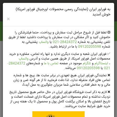
ورود
ثبت‌نام‌وتخفیف
راهنمای خرید
به فوراور ایران (نمایندگی رسمی محصولات اورجینال فوراور امریکا)
خوش آمدید
×
فوراور ايران
❎️ لطفا قبل از شروع مراحل ثبت سفارش و پرداخت، حتما فیلترشکن را
خاموش کنید و اگر مشکلی در ثبت سفارش یا پرداخت داشتید لطفا از طریق
تلفن پشتیبانی به شماره
28424372-021
یا
واتساپ
پشتیبانی به
شماره
09120205598
با ما در ارتباط باشید.
صفحه اصلی
محصولات فوراور لیوینگ امریکا
✅ فوراور ایران شعبه و سایت دیگری ندارد و تنها راه تماس، مشاوره و خرید
مراقبت‌های شخصی فوراورلیوینگ
محصولات اصل فوراور امریکا، از طریق همین سایت و آدرس
واتساپ
خمیردندان فوراور + آلوئه ورا، عسل و بدون فلوراید | Forever Bright
،
اینستاگرام
و
تلگرام
موجود در صفحه
تماس با ما
و شماره‌های
28424372-
Toothgel
021
یا
09120205598
می‌باشد.
❌ نمایندگی فوراور ایران هیچ تعهدی در برابر سایت ها، پیج ها و شماره
تماس های افراد متفرقه ندارد، لذا دقت فرمایید تا از هر گونه ضرر و زیان
مالی و به خطر افتادن سلامتی شما عزیزان جلوگیری به عمل آید⚠️
❌ لازم به ذکر است فروشگاه فوراور ایران در حال حاضر هیچ محصول تاریخ
نزدیک نداشته و تمام محصولات اصل فوراور امریکا دارای ضمانت اصالت و
تاریخ انقضای بالا و امکان برگشت کامل پول و محصول تا یک هفته پس از
خرید طبق شرایط سایت می‌باشند.