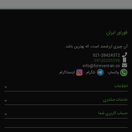
مهمان
– تاریخ نامعتبر
این که نوشته فارسی داره
2
13
فوراور ایران
پاسخ مدیر :
خیر محصول فوراور به دلیل وجود نمایندگی در کشور های
آن چیزی ارزشمند است، که بهترین باشد.
عربی به زبان عربی روی محصولات نیز درج شده است.
محصول متعلق به فوراور لیوینگ آمریکا میباشد.
021-28424372
09120205598
info@foreveriran.co
واتساپ
تلگرام
اینستاگرام
Neda Hashempour
– تاریخ نامعتبر
خیلی عالیه این محصول
اطلاعات
2
13
خدمات مشتری
پاسخ مدیر :
نظر لطف شماست.
حساب کاربری شما