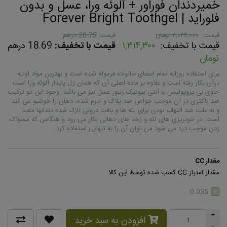
خمیردندان فوراور + آلوئه ورا، عسل و بدون
فلوراید | Forever Bright Toothgel
قیمت:
۲,۰۲۲,۰۰۰ تومان
قیمت:
28.75 درهم
قیمت با تخفیف:
۱,۳۱۴,۳۰۰
قیمت با تخفیف:
18.69 درهم
تومان
برای استفاده روزانه تمام اعضای خانواده فرموله شده است و بهترین مواد اولیه
درآن بکار رفته است و علاوه بر ماده اصلی آن که همان ژل پایدار آلوئه ورا است
حاوی بی پروپولیس یا آنتی بیوتیک زنبور عسل نیز می باشد. وجود این دو ترکیب
ضد باکتری در آن موجب خواص ضد پلاک و جرم شده، دهان را خوشبو می کند
و به علت ضد التهاب بودن برای لثه ها و بافت درونی نازک شده دندانها مفید
است. در خونریزی های لثه و زخم های دهانی بکار می رود و هنگامی که مسواک
زدن موجب درد می شود می توان آن را به تنهایی استفاده کرد.
مقدار CC
مقدار امتیاز CC کسب شده توسط این کالا
0.035
+
افزودن به سبد خرید
-