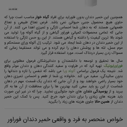
همچنین این خمیر دندان بدون فلوراید برای افراد
گیاه خوار
مناسب است چرا که
حاوی هیچ محصول جنبی حیوانی نمی باشد. قرص نعناع طبیعی و نعناع
طعمهایی هستند که به دهان شما احساس تازگی و تمیزی اهدا می کنند. از آن
جایی که تمامی محصولات کمپانی فوراور گیاهی و از گیاه آلوئه ورا تولید می
شوند بالا ترین کیفیت را داشته و گیاهی هستند. از این رو حس تازگی با استفاده
از این خمیر دندان در دهان شما ایجاد می شود.
ترکیب ژل آلوئه ورای مستحکم و
موم عسل، لثه ها و پوشش دهان را نرم کرده و می تواند مستقیما زمانی که
مسواک زدن بسیار دردناک است، مورد استفاده قرار گیرد.
سال ها تحقیق و توسعه با دانشمندان و دندانپزشکان فرمول مطلوبی برای
فوراورلیونیگ
تهیه کرد که در طراوت و سفید کنندگی دهان و دندان موثر واقع
شد. نتیجه یک فرمول براساس
آلوئه ورا
می باشد که تنفس را تازه و دندانها را
بدون سائیدگی، سفید می کند .خانواده ی شما از طعم و احساس تمیزی دهان
خود بسیار راضی خواهند بود و از آن جایی که دندان یک قسمت مهم در دهان
شماست از این رو باید سعی کنید بهترین ها را برای محافظت از آن ها به کار
ببرید و از
پوسیدگی دندان
های خود جلوگیری نمایید. چرا که در غیر این صورت
باید هزینه های زیادی را برای دندان خود خرج کنید. پس با کمک این خمیر
دندان از
همین حالا
جلوی هزینه های زیاد را بگیرید.
خواص منحصر به فرد و واقعی خمیر دندان فوراور