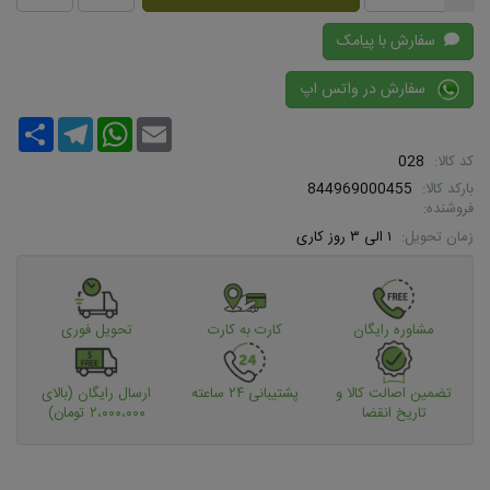
سفارش با پیامک
سفارش در واتس اپ
Share
Telegram
WhatsApp
Email
کد کالا:
028
بارکد کالا:
844969000455
فروشنده:
زمان تحویل:
۱ الی ۳ روز کاری
مشاوره رایگان
کارت به کارت
تحویل فوری
تضمین اصالت کالا و
پشتیبانی ۲۴ ساعته
ارسال رایگان (بالای
تاریخ انقضا
۲،۰۰۰،۰۰۰ تومان)