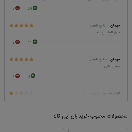
2
24
مهمان
– تاریخ نامعتبر
فوق العادس واقعا
2
11
مهمان
– تاریخ نامعتبر
بسیار عالی
1
8
الهام شیری
– تاریخ نامعتبر
سلام برای پوست چرب و جوش دار این آبرسان مناسبه ؟
1
5
محصولات محبوب خریداران این کالا
پاسخ مدیر :
بله هیدراتینگ سرم همراه ژل مویسچرایزر سونیا و کرم آلوئه