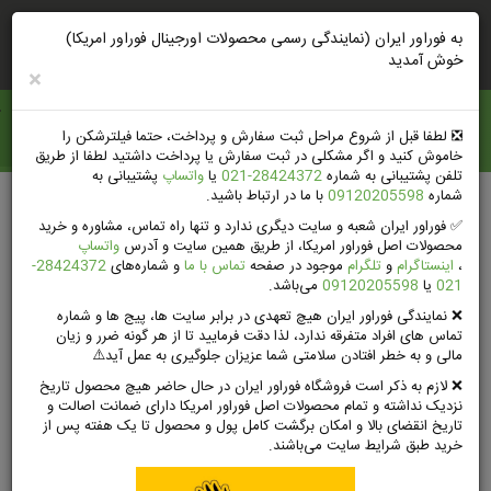
ورود
ثبت‌نام‌وتخفیف
راهنمای خرید
به فوراور ایران (نمایندگی رسمی محصولات اورجینال فوراور امریکا)
خوش آمدید
×
فوراور ايران
❎️ لطفا قبل از شروع مراحل ثبت سفارش و پرداخت، حتما فیلترشکن را
خاموش کنید و اگر مشکلی در ثبت سفارش یا پرداخت داشتید لطفا از طریق
تلفن پشتیبانی به شماره
28424372-021
یا
واتساپ
پشتیبانی به
شماره
09120205598
با ما در ارتباط باشید.
صفحه اصلی
محصولات فوراور لیوینگ امریکا
✅ فوراور ایران شعبه و سایت دیگری ندارد و تنها راه تماس، مشاوره و خرید
محصولات مراقبت از پوست فوراور
محصولات اصل فوراور امریکا، از طریق همین سایت و آدرس
واتساپ
هیدراتینگ سرم فوراور (سرم آبرسان قوی) | Hydrating Serum
،
اینستاگرام
و
تلگرام
موجود در صفحه
تماس با ما
و شماره‌های
28424372-
021
یا
09120205598
می‌باشد.
❌ نمایندگی فوراور ایران هیچ تعهدی در برابر سایت ها، پیج ها و شماره
تماس های افراد متفرقه ندارد، لذا دقت فرمایید تا از هر گونه ضرر و زیان
مالی و به خطر افتادن سلامتی شما عزیزان جلوگیری به عمل آید⚠️
❌ لازم به ذکر است فروشگاه فوراور ایران در حال حاضر هیچ محصول تاریخ
نزدیک نداشته و تمام محصولات اصل فوراور امریکا دارای ضمانت اصالت و
تاریخ انقضای بالا و امکان برگشت کامل پول و محصول تا یک هفته پس از
خرید طبق شرایط سایت می‌باشند.