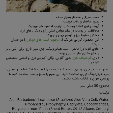
جذب سریع و ساختار بسیار سبک
بهبود ساختار و بافت پوست
آبرسان فوق العاده پوست با ترکیب 4 اسید هیالورونیک
محافظت از پوست در برابر عوامل تنش زا و رادیکال های آزاد
کاهش خطوط ریز و ترمیم چین و چروک
این محصول کارایی هر یک از
مرطوب کننده های فوراور
را دو چندان
میکند.
حاوی آلوئه ورا خالص، اسید هیالورونیک، چای سبز، قارچ برفی، شی باتر
و سایر مغذی های طبیعی پوست
دارای
گواهینامه های
بدون گلوتن، وگان، کروئلی فری و انجمن تخصصی
آلوئه ورا
دستور مصرف: برای بهترین نتیجه، ابتدا پوست را تمیز و خشک نمایید و سپس از
سرم هیدراتینگ فوراور استفاده کنید. این سرم را صبح و شب استفاده کنید تا
پوستی جوان و شاداب داشته باشید.
محتوی: 50 میلی لیتر
ترکیبات:
Aloe Barbadensis Leaf Juice (Stabilized Aloe Vera Gel), Water,
Propanediol, Propylheptyl Caprylate, Cocoglycerides,
Butyrospermum Parkii (Shea) Butter, C9-12 Alkane, Cetearyl