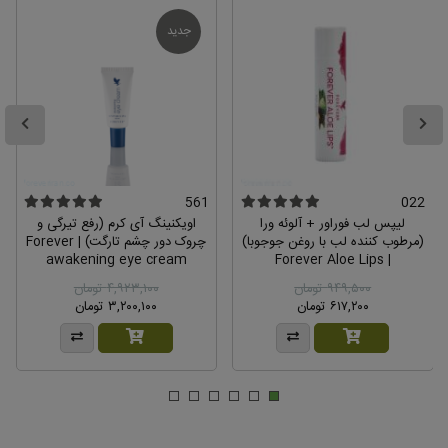
وراژلی برای آبرسانی پوست های چرب مناسب هستند
جدید
ن سعیدی
– تاریخ نامعتبر
سلام و قت بخیر من پوست پرتقالی و البته کم آب
با چروک های ریز دارم این محصول مناسب پوست منم هست؟
سن ۳۷ سال
0
5
561
022
پاسخ مدیر :
لیپس لب فوراور + آلوئه ورا
اویکنینگ آی کرم (رفع تیرگی و
بله برای پیشگیری و بهبود پوست پرتقالی و منافد باز،
(مرطوب کننده لب با روغن جوجوبا)
چروک دور چشم تارگت) | Forever
هیدراتینگ سرم در کنار بالانسینگ تونر و کرم آرتری فکتور
awakening eye cream
| Forever Aloe Lips
مفید و مناسب هستند.
۹۴۹,۵۰۰ تومان
۴,۹۲۳,۱۰۰ تومان
۶۱۷,۲۰۰ تومان
۳,۲۰۰,۱۰۰ تومان
مهمان
– تاریخ نامعتبر
سلام..چرا هنگام استفاده از هیدراتینگ سرم پوست قرمز
میشه و یک سوزش خفیفی داره و وقتی ابرسان سونیا رو بعدش استفاده
میکنم پوست اروم میشه
0
4