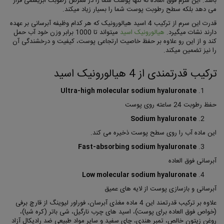
باشد. این سرم فوق العاده نه تنها پوست شما را در معرض رطوبت ابریشمی قرار
می دهد بلکه سطح رطوبت پوست شما را بسیار زیاد میکند.
قدرت این سرم از ترکیب 4 اسید هیالورونیک که هر کدام وظیفه آبرسانی بر عهده
دارند نشات میگیرد.
هیالورونیک اسید
میتواند تا 1000 برابر وزن خود آب حمل
کند و از این رو علاوه بر حفظ خاصیت ارتجاعی پوست، کیفیت و درخشندگی آن
را نیز تضمین میکند.
ترکیب قدرتمندی از 4 هیالورونیک اسید
Ultra-high molecular sodium hyaluronate
حفظ رطوبت 24 ساعته روی پوست
Sodium hyaluronate
این ماده آب را روی سطح پوست ذخیره می کند.
Fast-absorbing sodium hyaluronate
آبرسانی فوق العاده
Low molecular sodium hyaluronate
آبرسانی و بازسازی پوست از لایه های عمیق
علاوه بر ترکیب قدرتمند این 4 ماده مغذی آبرسان، فوراور لیوینگ از قارچ برفی
(خواص فوق العاده برای پوست)، اسید های چرب نارگیل، شی باتر (کره شیا)،
روغن زیتون خالص، تمبر هندی، چای سفید و سایر مواد طبیعی ضد رادیکال آزاد