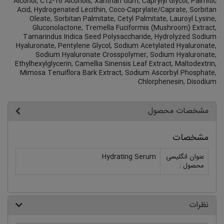
Alcohol, C12-16 Alcohols, Xanthan Gum, Caprylyl Glycol, Palmitic
Acid, Hydrogenated Lecithin, Coco-Caprylate/Caprate, Sorbitan
Oleate, Sorbitan Palmitate, Cetyl Palmitate, Lauroyl Lysine,
Gluconolactone, Tremella Fuciformis (Mushroom) Extract,
Tamarindus Indica Seed Polysaccharide, Hydrolyzed Sodium
Hyaluronate, Pentylene Glycol, Sodium Acetylated Hyaluronate,
Sodium Hyaluronate Crosspolymer, Sodium Hyaluronate,
Ethylhexylglycerin, Camellia Sinensis Leaf Extract, Maltodextrin,
Mimosa Tenuiflora Bark Extract, Sodium Ascorbyl Phosphate,
Chlorphenesin, Disodium
مشخصات محصول
مشخصات
عنوان انگلیسی
Hydrating Serum
محصول :
نظرات