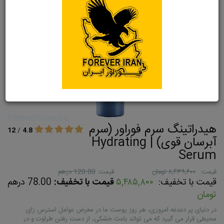
هیدراتینگ سرم فوراور (سرم
12
/
4.8
آبرسان قوی) | Hydrating
Serum
قیمت:
۸,۴۳۹,۶۰۰ تومان
قیمت:
120.00 درهم
قیمت با تخفیف:
۵,۴۸۵,۸۰۰
قیمت با تخفیف:
78.00 درهم
تومان
در دنیای پر دغدغه امروزی، هر روز پوست ما در معرض عوامل استرس زای
محیطی قرار می گیرد که می تواند باعث خشکی، از دست رفتن طراوت و در