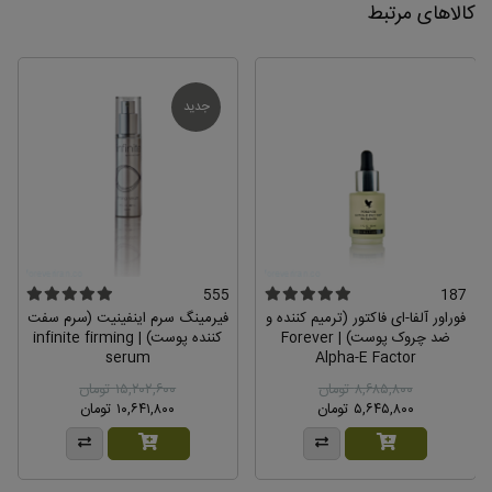
کالاهای مرتبط
پاسخ مدیر :
هیدراتینگ سرم به دلیل داشتن ترکیبات آلوئه ورای خالص در
کنار هیالورونیک اسید، قدرت جذب و نفوذ بسیار بالایی داره و
ممکنه به همین دلیل بلافاصله بعد از استفاده (بسته به میزان
جدید
منافذ باز پوست) یک سوزش جزئی داشته باشه و پوست
کمی برافروخته بشه و سریع هم برطرف میشه که کاملا طبیعی
هست و به مرور و با ترمیم پوست این حالت کمتر میشه و
لذا حتما روی پوست تمیز و بدون آلودگی و آرایش استفاده
بفرمایید.
مهمان
555
187
– تاریخ نامعتبر
فوراور آلفا-ای فاکتور (ترمیم کننده و
سلام چرا این سرم پلمپ نیست؟ چطوری باید مطمئن
فیرمینگ سرم اینفینیت (سرم سفت
باشم که اصله
ضد چروک پوست) | Forever
کننده پوست) | infinite firming
serum
Alpha-E Factor
1
3
۸,۶۸۵,۸۰۰ تومان
۱۵,۲۰۲,۶۰۰ تومان
۵,۶۴۵,۸۰۰ تومان
۱۰,۶۴۱,۸۰۰ تومان
پاسخ مدیر :
بخاطر مدل خاص سرش خود جعبه پلمپ هست.