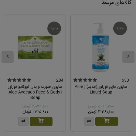
کالاهای مرتبط
جدید
جدید
284
633
صابون مایع فوراور (جدید) | Aloe
صابون صورت و بدن آووکادو فوراور
| Aloe Avocado Face & Body
Liquid Soap
Soap
۵,۱۶۹,۳۰۰ تومان
۲,۰۳۹,۶۰۰ تومان
۳,۳۶۰,۱۰۰ تومان
۱,۳۲۵,۸۰۰ تومان