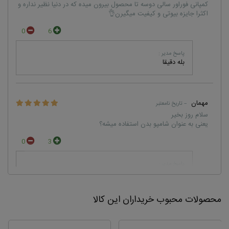
کمپانی فوراور سالی دو‌سه تا محصول بیرون میده که در دنیا نظیر نداره و
اکثرا جایزه بیوتی و کیفیت میگیرن👌
0
6
پاسخ مدیر :
بله دقیقا
مهمان
– تاریخ نامعتبر
سلام روز بخیر
یعنی به عنوان شامپو بدن استفاده میشه؟
0
3
پاسخ مدیر :
بله دقیقا و همزمان به تقویت، لطافت و سلامت پوست بدن
کمک خواهد کرد.
محصولات محبوب خریداران این کالا
مهمان
– تاریخ نامعتبر