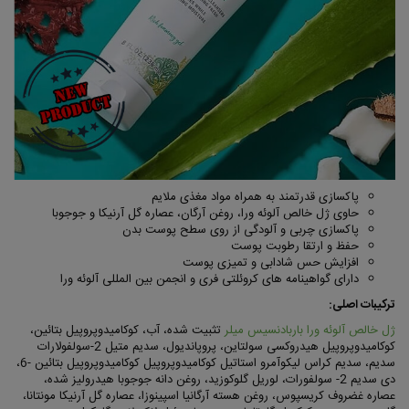
پاکسازی قدرتمند به همراه مواد مغذی ملایم
حاوی ژل خالص آلوئه ورا، روغن آرگان، عصاره گل آرنیکا و جوجوبا
پاکسازی چربی و آلودگی از روی سطح پوست بدن
حفظ و ارتقا رطوبت پوست
افزایش حس شادابی و تمیزی پوست
دارای گواهینامه های کروئلتی فری و انجمن بین المللی آلوئه ورا
ترکیبات اصلی:
ژل خالص آلوئه ورا باربادنسیس میلر
تثبیت شده، آب، کوکامیدوپروپیل بتائین،
کوکامیدوپروپیل هیدروکسی سولتاین، پروپاندیول، سدیم متیل 2-سولفولارات
سدیم، سدیم کراس لیکوآمرو استاتیل کوکامیدوپروپیل کوکامیدوپروپیل بتائین -6،
دی سدیم 2- سولفورات، لوریل گلوکوزید، روغن دانه جوجوبا هیدرولیز شده،
عصاره غضروف کریسپوس، روغن هسته آرگانیا اسپینوزا، عصاره گل آرنیکا مونتانا،