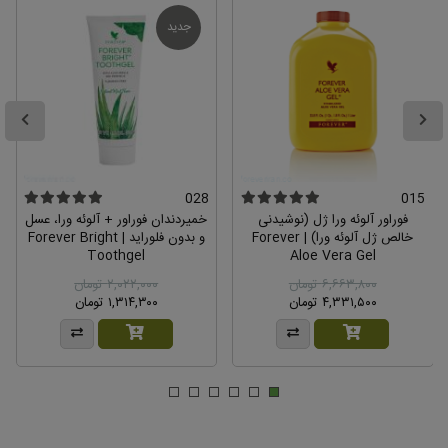
الو ورا بث جلی مثل اینکه تولیدش متوقف شده.اون
محصول تا 3 لایه پوست نفوذ میکرد و تمام الودگیها رو تمیز .جوری که
جدید
همون بار اول ادم متجه تغییر رنگ صورت میشد .اگر این بادی واش که
جایگزین شده به همون کیفیت باشه که عالیه
0
0
پاسخ مدیر :
بله قطعا محصولات فوراور امریکا با تکنولوژی روز دنیا و توسط
محققین و دانشمندان کمپانی فوراور تولید میشوند و بالاترین
کیفیت و اثر رو خواهند داشت
028
015
فوراور آلوئه ورا ژل (نوشیدنی
خمیردندان فوراور + آلوئه ورا، عسل
خالص ژل آلوئه ورا) | Forever
و بدون فلوراید | Forever Bright
Toothgel
Aloe Vera Gel
۶,۶۶۳,۸۰۰ تومان
۲,۰۲۲,۰۰۰ تومان
۴,۳۳۱,۵۰۰ تومان
۱,۳۱۴,۳۰۰ تومان