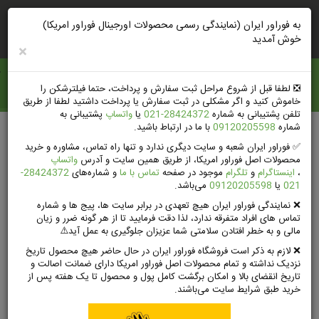
ورود
ثبت‌نام‌وتخفیف
راهنمای خرید
به فوراور ایران (نمایندگی رسمی محصولات اورجینال فوراور امریکا)
خوش آمدید
×
فوراور ايران
❎️ لطفا قبل از شروع مراحل ثبت سفارش و پرداخت، حتما فیلترشکن را
خاموش کنید و اگر مشکلی در ثبت سفارش یا پرداخت داشتید لطفا از طریق
تلفن پشتیبانی به شماره
28424372-021
یا
واتساپ
پشتیبانی به
شماره
09120205598
با ما در ارتباط باشید.
صفحه اصلی
محصولات فوراور لیوینگ امریکا
✅ فوراور ایران شعبه و سایت دیگری ندارد و تنها راه تماس، مشاوره و خرید
مراقبت‌های شخصی فوراورلیوینگ
محصولات اصل فوراور امریکا، از طریق همین سایت و آدرس
واتساپ
آلوئه بادی واش (شامپو بدن گیاهی فوراور) | Aloe Body Wash
،
اینستاگرام
و
تلگرام
موجود در صفحه
تماس با ما
و شماره‌های
28424372-
021
یا
09120205598
می‌باشد.
❌ نمایندگی فوراور ایران هیچ تعهدی در برابر سایت ها، پیج ها و شماره
تماس های افراد متفرقه ندارد، لذا دقت فرمایید تا از هر گونه ضرر و زیان
مالی و به خطر افتادن سلامتی شما عزیزان جلوگیری به عمل آید⚠️
❌ لازم به ذکر است فروشگاه فوراور ایران در حال حاضر هیچ محصول تاریخ
نزدیک نداشته و تمام محصولات اصل فوراور امریکا دارای ضمانت اصالت و
تاریخ انقضای بالا و امکان برگشت کامل پول و محصول تا یک هفته پس از
خرید طبق شرایط سایت می‌باشند.