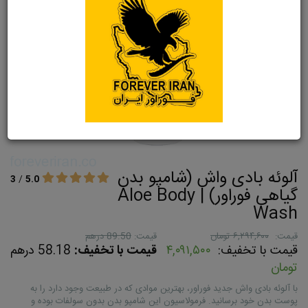
آلوئه بادی واش (شامپو بدن
3
/
5.0
گیاهی فوراور) | Aloe Body
Wash
قیمت:
۶,۲۹۴,۶۰۰ تومان
قیمت:
89.50 درهم
قیمت با تخفیف:
۴,۰۹۱,۵۰۰
قیمت با تخفیف:
58.18 درهم
تومان
با آلوئه بادی واش جدید فوراور، بهترین موادی که در طبیعت وجود دارد را به
پوست بدن خود برسانید. فرمولاسیون این شامپو بدن بدون سولفات بوده و