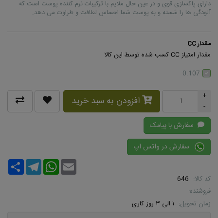
دارای پاکسازی قوی و در عین حال ملایم با ترکیبات نرم کننده پوست است که
آلودگی ها را شسته و به پوست شما احساس لطافت و طراوت می دهد.
مقدار CC
مقدار امتیاز CC کسب شده توسط این کالا
0.107
+
افزودن به سبد خرید
-
سفارش با پیامک
سفارش در واتس اپ
Share
Telegram
WhatsApp
Email
کد کالا:
646
فروشنده:
زمان تحویل:
۱ الی ۳ روز کاری