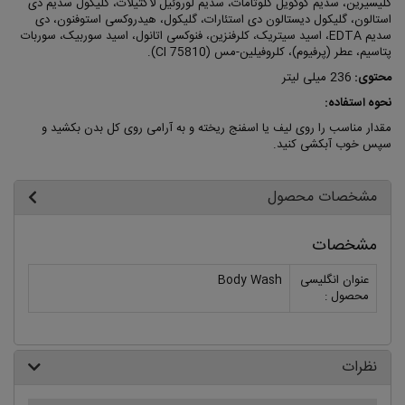
گلیسیرین، سدیم کوکویل گلوتامات، سدیم لوروئیل لاکتیلات، گلیکول سدیم دی
استالون، گلیکول دیستالون دی استئارات، گلیکول، هیدروکسی استوفنون، دی
سدیم EDTA، اسید سیتریک، کلرفنزین، فنوکسی اتانول، اسید سوربیک، سوربات
پتاسیم، عطر (پرفیوم)، کلروفیلین-مس (CI 75810).
محتوی:
236 میلی لیتر
نحوه استفاده:
مقدار مناسب را روی لیف یا اسفنج ریخته و به آرامی روی کل بدن بکشید و
سپس خوب آبکشی کنید.
مشخصات محصول
مشخصات
عنوان انگلیسی
Body Wash
محصول :
نظرات