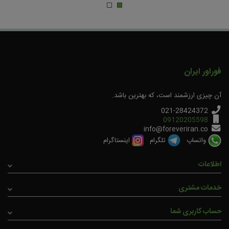
فوراور ایران
آن چیزی ارزشمند است، که بهترین باشد.
021-28424372
09120205598
info@foreveriran.co
واتساپ
تلگرام
اینستاگرام
اطلاعات
خدمات مشتری
حساب کاربری شما