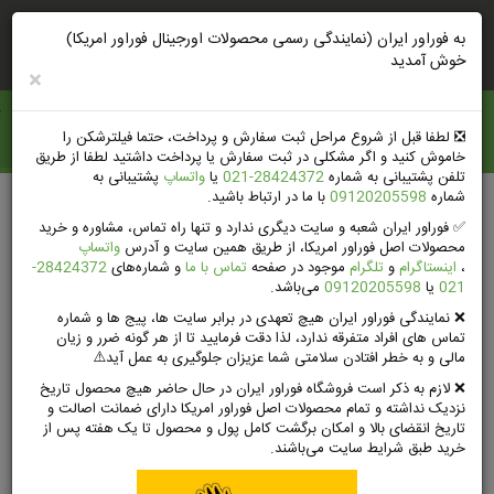
ورود
ثبت‌نام‌وتخفیف
راهنمای خرید
به فوراور ایران (نمایندگی رسمی محصولات اورجینال فوراور امریکا)
خوش آمدید
×
فوراور ايران
❎️ لطفا قبل از شروع مراحل ثبت سفارش و پرداخت، حتما فیلترشکن را
خاموش کنید و اگر مشکلی در ثبت سفارش یا پرداخت داشتید لطفا از طریق
تلفن پشتیبانی به شماره
28424372-021
یا
واتساپ
پشتیبانی به
شماره
09120205598
با ما در ارتباط باشید.
صفحه اصلی
محصولات فوراور لیوینگ امریکا
محصولات آرایشی سونیا
✅ فوراور ایران شعبه و سایت دیگری ندارد و تنها راه تماس، مشاوره و خرید
محصولات اصل فوراور امریکا، از طریق همین سایت و آدرس
واتساپ
،
اینستاگرام
و
تلگرام
موجود در صفحه
تماس با ما
و شماره‌های
28424372-
021
یا
09120205598
می‌باشد.
محصولات آرایشی سونیا
❌ نمایندگی فوراور ایران هیچ تعهدی در برابر سایت ها، پیج ها و شماره
تماس های افراد متفرقه ندارد، لذا دقت فرمایید تا از هر گونه ضرر و زیان
مالی و به خطر افتادن سلامتی شما عزیزان جلوگیری به عمل آید⚠️
A Makeup collection enriched by the goodness of Aloe to explore
❌ لازم به ذکر است فروشگاه فوراور ایران در حال حاضر هیچ محصول تاریخ
and express their perception of beauty
نزدیک نداشته و تمام محصولات اصل فوراور امریکا دارای ضمانت اصالت و
Create your look with flawless
تاریخ انقضای بالا و امکان برگشت کامل پول و محصول تا یک هفته پس از
خرید طبق شرایط سایت می‌باشند.