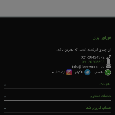
فوراور ایران
آن چیزی ارزشمند است، که بهترین باشد.
021-28424372
09120205598
info@foreveriran.co
واتساپ
تلگرام
اینستاگرام
اطلاعات
خدمات مشتری
حساب کاربری شما