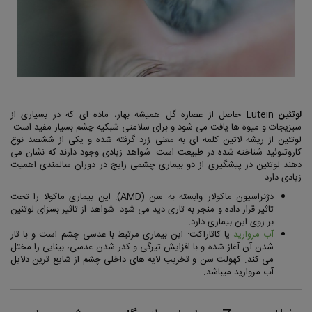
لوتئین
Lutein حاصل از عصاره گل همیشه بهار، ماده ای که در بسیاری از
سبزیجات و میوه ها یافت می شود و برای سلامتی شبکیه چشم بسیار مفید است.
لوتئین از ریشه لاتین کلمه ای به معنی زرد گرفته شده و یکی از ششصد نوع
کاروتنوئید شناخته شده در طبیعت است. شواهد زیادی وجود دارند که نشان می
دهند لوتئین در پیشگیری از دو بیماری چشمی رایج در دوران سالمندی اهمیت
زیادی دارد.
دژنراسیون ماکولار وابسته به سن (AMD): این بیماری ماکولا را تحت
تاثیر قرار داده و منجر به تاری دید می شود. شواهد از تاثیر بسزای لوتئین
بر روی این بیماری دارد.
آب مروارید
یا کاتاراکت: این بیماری مرتبط با عدسی چشم است و با تار
شدن آن آغاز شده و با افزایش تیرگی و کدر شدن عدسی، بینایی را مختل
می کند. کهولت سن و تخریب لایه های داخلی چشم از شایع ترین دلایل
آب مروارید میباشد.