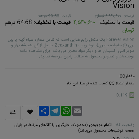
Vision
قیمت:
۶,۹۹۷,۹۰۰ تومان
قیمت:
99.50 درهم
قیمت با تخفیف:
۴,۵۴۸,۶۰۰
قیمت با تخفیف:
64.68 درهم
تومان
Forever Vision یک مکمل رژیم غذایی است که شامل عصاره سیاه گیله یا بیل
بری (از خانواده بلوبری)، لوتئین و ، Zeaxanthin حاصل از گل همیشه بهار و
سوپر آنتی اکسیدان ها و دیگر مواد مغذی می باشد. برای مشاهده ادامه
توضیحات و تصاویر محصول به مطلب پایین مراجعه نمایید.
مقدار CC
مقدار امتیاز CC کسب شده توسط این کالا
0.119
Share
Telegram
WhatsApp
Email
وضعیت کالا:
اتمام موجودی (محصولات جایگزین یا کالاهای مرتبط در پایان
صفحه توضیحات محصول می‌باشد)
کد کالا:
235