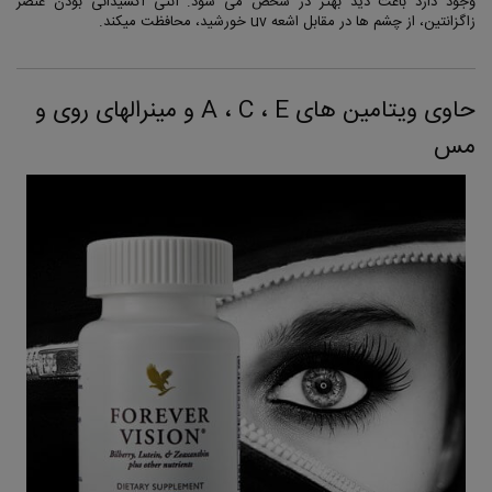
وجود دارد باعث دید بهتر در شخص می شود. آنتی اکسیدانی بودن عنصر
زاگزانتین، از چشم ها در مقابل اشعه uv خورشید، محافظت میکند.
حاوی ویتامین های A ، C ، E و مینرالهای روی و
مس