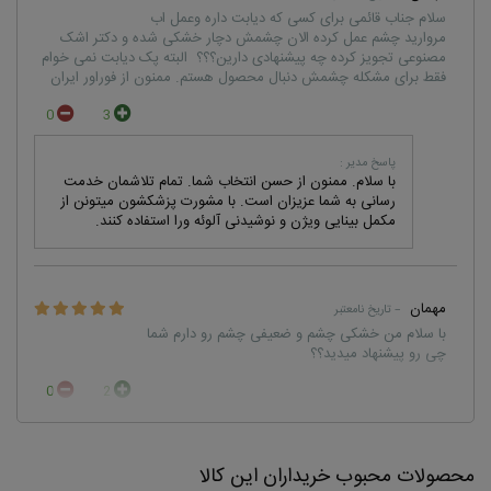
سلام جناب قائمی برای کسی که دیابت داره وعمل اب
مروارید چشم عمل کرده الان چشمش دچار خشکی شده و دکتر اشک
مصنوعی تجویز کرده چه پیشنهادی دارین؟؟؟ البته پک دیابت نمی خوام
فقط برای مشکله چشمش دنبال محصول هستم. ممنون از فوراور ایران
0
3
پاسخ مدیر :
با سلام. ممنون از حسن انتخاب شما. تمام تلاشمان خدمت
رسانی به شما عزیزان است. با مشورت پزشکشون میتونن از
مکمل بینایی ویژن و نوشیدنی آلوئه ورا استفاده کنند.
مهمان
– تاریخ نامعتبر
با سلام من خشکی چشم و ضعیفی چشم رو دارم شما
چی رو پیشنهاد میدید؟؟
0
2
پاسخ مدیر :
سلام مکمل ویژن فوراور مکمل اکتیو اچ آ مکمل فوراور آبتاکر
محصولات محبوب خریداران این کالا
به ترتیب اولویت و در کنار هم به بهبود مشکلات چشم از