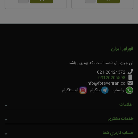
مهمان
– تاریخ نامعتبر
سلام این محصول باعث میشه عصب قطع شده چشم،
که باعث نابینایی شده بهبود پیدا کنه؟
0
0
فوراور ایران
پاسخ مدیر :
آن چیزی ارزشمند است، که بهترین باشد.
خیر عصبی که قطع شده با تقویت و تغذیه بینایی، وصل
نخواهد شد
021-28424372
09120205598
info@foreveriran.co
واتساپ
تلگرام
اینستاگرام
مهمان
– تاریخ نامعتبر
سلام وقت بخیر.من یکسال پیش عمل لیزیک انجام دادم
اطلاعات
چشمام ضعیف بود والان خداروشکر عالیه دیدم ولی شدیدا چشمام خشک
شده اشک مصنوعی استفاده میکنم و همچنین نقطه ی کوچک سیاه توی
دیدم میبینم .و کلا وقتی سنم میره بالا از پیرچشمی ونزدیک بینی میترسم
خدمات مشتری
.شما چه راه حلی برام دارین؟؟
حساب کاربری شما
0
0