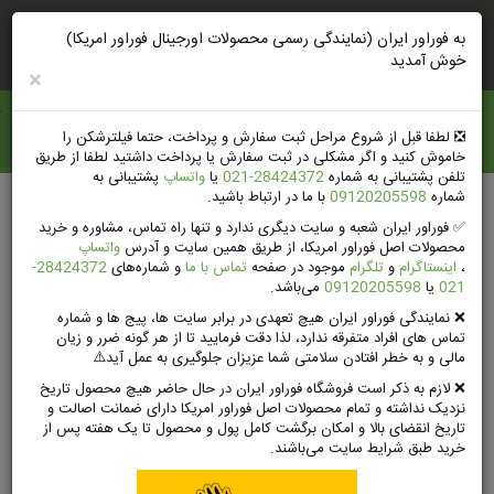
ورود
ثبت‌نام‌وتخفیف
راهنمای خرید
به فوراور ایران (نمایندگی رسمی محصولات اورجینال فوراور امریکا)
خوش آمدید
×
فوراور ايران
❎️ لطفا قبل از شروع مراحل ثبت سفارش و پرداخت، حتما فیلترشکن را
خاموش کنید و اگر مشکلی در ثبت سفارش یا پرداخت داشتید لطفا از طریق
تلفن پشتیبانی به شماره
28424372-021
یا
واتساپ
پشتیبانی به
شماره
09120205598
با ما در ارتباط باشید.
صفحه اصلی
محصولات فوراور لیوینگ امریکا
✅ فوراور ایران شعبه و سایت دیگری ندارد و تنها راه تماس، مشاوره و خرید
مکمل‌های غذایی و طبیعی فوراور
محصولات اصل فوراور امریکا، از طریق همین سایت و آدرس
واتساپ
فوراور ویژن (مکمل بینایی) | Forever Vision
،
اینستاگرام
و
تلگرام
موجود در صفحه
تماس با ما
و شماره‌های
28424372-
021
یا
09120205598
می‌باشد.
❌ نمایندگی فوراور ایران هیچ تعهدی در برابر سایت ها، پیج ها و شماره
تماس های افراد متفرقه ندارد، لذا دقت فرمایید تا از هر گونه ضرر و زیان
مالی و به خطر افتادن سلامتی شما عزیزان جلوگیری به عمل آید⚠️
❌ لازم به ذکر است فروشگاه فوراور ایران در حال حاضر هیچ محصول تاریخ
نزدیک نداشته و تمام محصولات اصل فوراور امریکا دارای ضمانت اصالت و
تاریخ انقضای بالا و امکان برگشت کامل پول و محصول تا یک هفته پس از
خرید طبق شرایط سایت می‌باشند.