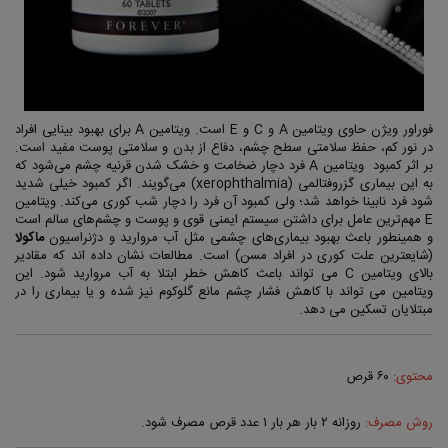
فوراور ویژن حاوی ویتامین A و C و E است. ویتامین‌ A برای بهبود بینایی افراد
در نور کم، حفظ سلامتی سطح چشم، دفاع از بدن و سلامتی پوست مفید است.
بر اثر کمبود ویتامین A فرد دچار ضخامت و خشک شدن قرنیه چشم می‌شود که
به این بیماری گزروفتالمی (xerophthalmia) می‌گویند. اگر کمبود خیلی شدید
شود فرد نابینا خواهد شد؛ ولی کمبود آن فرد را دچار شب کوری می‌کند. ویتامین
E مهم‌ترین عامل برای داشتن سیستم ایمنی قوی و پوست و چشم‌های سالم است
و همینطور باعث بهبود بیماری‌های چشمی مثل آب مروارید و دژنراسیون
ماکولا
(شایعترین علت کوری در افراد مسن) است. مطالعات نشان داده اند که مقادیر
بالای ویتامین C می تواند باعث کاهش خطر ابتلا به آب مروارید شود. این
ویتامین می تواند با کاهش فشار چشم مانع گلوکوم نیز شده و یا بیماری را در
مبتلایان تسکین می دهد.
محتوی:
۶۰ قرص
روش مصرف:
روزانه ۲ بار هر بار ۱ عدد قرص مصرف شود.