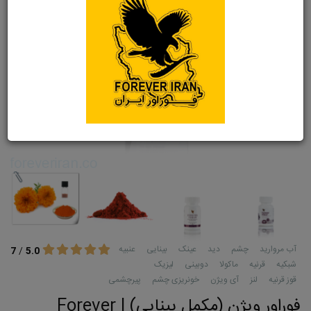
ناموجود
آب مروارید
چشم
دید
عینک
بینایی
عنبیه
7
/
5.0
شبکیه
قرنیه
ماکولا
دوبینی
لیزیک
قوز قرنیه
لنز
آی ویژن
خونریزی چشم
پیرچشمی
فوراور ویژن (مکمل بینایی) | Forever