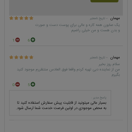
مهمان
– تاریخ نامعتبر
یک صابون همه کاره و عالی برای پوست دست و صورت
و بدن هست و من خیلی راضیم
1
6
مهمان
– تاریخ نامعتبر
سلام روز بخیر
من از نماینده دبی تهیه کردم واقعا فوق العادس منتظررم موجود کنید
بگیرم
0
5
پاسخ مدیر :
بسیار عالی میتونید از قابلیت پیش سفارش استفاده کنید تا
به محض موجودی در اولین فرصت خدمت شما ارسال شود.
مهمان
– تاریخ نامعتبر