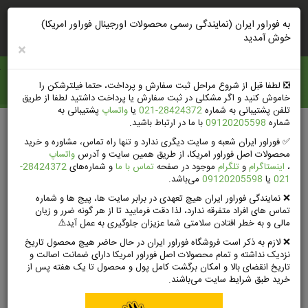
ورود
ثبت‌نام‌وتخفیف
راهنمای خرید
به فوراور ایران (نمایندگی رسمی محصولات اورجینال فوراور امریکا)
خوش آمدید
×
فوراور ايران
❎️ لطفا قبل از شروع مراحل ثبت سفارش و پرداخت، حتما فیلترشکن را
خاموش کنید و اگر مشکلی در ثبت سفارش یا پرداخت داشتید لطفا از طریق
تلفن پشتیبانی به شماره
28424372-021
یا
واتساپ
پشتیبانی به
شماره
09120205598
با ما در ارتباط باشید.
صفحه اصلی
محصولات فوراور لیوینگ امریکا
✅ فوراور ایران شعبه و سایت دیگری ندارد و تنها راه تماس، مشاوره و خرید
مراقبت‌های شخصی فوراورلیوینگ
محصولات اصل فوراور امریکا، از طریق همین سایت و آدرس
واتساپ
صابون مایع فوراور (جدید) | Aloe Liquid Soap
،
اینستاگرام
و
تلگرام
موجود در صفحه
تماس با ما
و شماره‌های
28424372-
021
یا
09120205598
می‌باشد.
❌ نمایندگی فوراور ایران هیچ تعهدی در برابر سایت ها، پیج ها و شماره
تماس های افراد متفرقه ندارد، لذا دقت فرمایید تا از هر گونه ضرر و زیان
مالی و به خطر افتادن سلامتی شما عزیزان جلوگیری به عمل آید⚠️
❌ لازم به ذکر است فروشگاه فوراور ایران در حال حاضر هیچ محصول تاریخ
نزدیک نداشته و تمام محصولات اصل فوراور امریکا دارای ضمانت اصالت و
تاریخ انقضای بالا و امکان برگشت کامل پول و محصول تا یک هفته پس از
خرید طبق شرایط سایت می‌باشند.