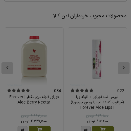
عالیه، هیچ شوینده ای به پوست خشک و اگزمای من
جواب نداد غیر از صابون مایع فوراور
محصولات محبوب خریداران این کالا
0
3
034
022
لیپس لب فوراور + آلوئه ورا
فوراور آلوئه بری نکتار | Forever
(مرطوب کننده لب با روغن جوجوبا)
Aloe Berry Nectar
| Forever Aloe Lips
۹۴۹,۵۰۰ تومان
۶,۶۶۳,۸۰۰ تومان
۶۱۷,۲۰۰ تومان
۴,۳۳۱,۵۰۰ تومان