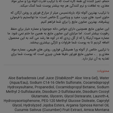
حمام، تمیز کننده ای همه کاره است که با ترکیب قدرت آلوئه ورا و سایر مواد
مغذی، به لطافت و نرم کنندگی هر چه بیشتر پوست شما کمک میکند.
با ترکیب بهترین آلوئه نژاد باربادنسیس میلر از مزارع فوراور و روغن آرگان که
حاوی اسید های چرب مفید و ویتامین E خالص است؛ ما توانستیم با فرمولی
پیشرفته، بهترین صابون مایع را برای شما فراهم کنیم.
این صابون مایع همچنین دارای خواص دانه جوجوبا و عصاره خیار برای حفظ
رطوبت بیشتر است. اما مزایای این صابون مایع به همین جا ختم نمی شود: ما
عصاره میوه آرنیکا را که از گل زردی که در کوه ها رشد می کند به این محصول
اضافه کردیم تا به پوست شما طراوات و تازگی بیشتری ببخشد.
با ترکیبی خالص از آلوئه ورا همیشگی فوارور، روغن های طبیعی، عصاره مواد
مغذی و ...، صابون مایع فوراور دقیقا همان چیزی است که پوست شما برای
تغذیه به آن نیاز دارد.
محتویات
:
Aloe Barbadensis Leaf Juice (Stabilized* Aloe Vera Gel), Water
(Aqua/Eau), Sodium C14-16 Olefin Sulfonate, Cocamidopropyl
Hydroxysultaine, Propanediol, Cocamidopropyl Betaine, Sodium
Methyl 2-Sulfolaurate, Disodium 2-Sulfolaurate, Disodium Cocoyl
Glutamate, Glycerin, Glycol Distearate, Laureth-4,
Hydroxyacetophenone, PEG-120 Methyl Glucose Dioleate, Caprylyl
Glycol, Hydrolyzed Jojoba Esters, Argania Spinosa Kernel Oil,
Cucumis Sativus (Cucumber) Fruit Extract, Amica Montana