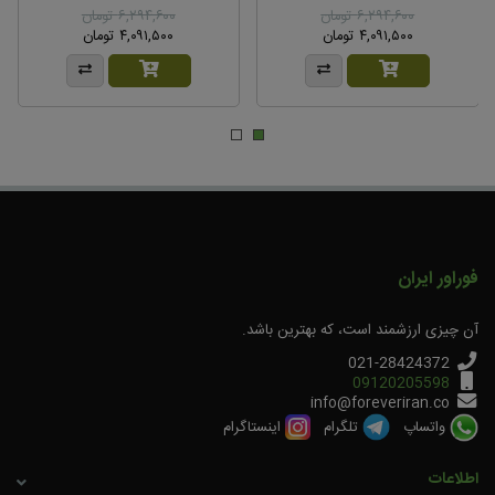
۶,۲۹۴,۶۰۰ تومان
۶,۲۹۴,۶۰۰ تومان
۴,۰۹۱,۵۰۰ تومان
۴,۰۹۱,۵۰۰ تومان
فوراور ایران
آن چیزی ارزشمند است، که بهترین باشد.
021-28424372
09120205598
info@foreveriran.co
واتساپ
تلگرام
اینستاگرام
اطلاعات