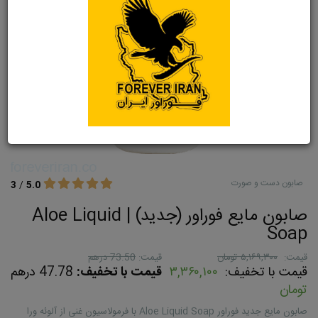
صابون دست و صورت
3
/
5.0
صابون مایع فوراور (جدید) | Aloe Liquid
Soap
قیمت:
۵,۱۶۹,۳۰۰ تومان
قیمت:
73.50 درهم
قیمت با تخفیف:
۳,۳۶۰,۱۰۰
قیمت با تخفیف:
47.78 درهم
تومان
صابون مایع جدید فوراور Aloe Liquid Soap با فرمولاسیون غنی از آلوئه ورا