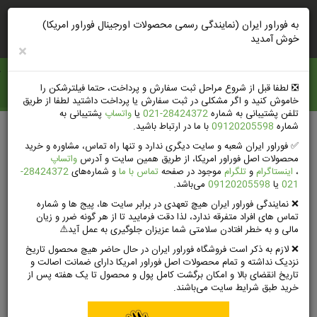
ورود
ثبت‌نام‌وتخفیف
راهنمای خرید
به فوراور ایران (نمایندگی رسمی محصولات اورجینال فوراور امریکا)
خوش آمدید
×
فوراور ايران
❎️ لطفا قبل از شروع مراحل ثبت سفارش و پرداخت، حتما فیلترشکن را
خاموش کنید و اگر مشکلی در ثبت سفارش یا پرداخت داشتید لطفا از طریق
تلفن پشتیبانی به شماره
28424372-021
یا
واتساپ
پشتیبانی به
شماره
09120205598
با ما در ارتباط باشید.
جستجوی پیشرفته
✅ فوراور ایران شعبه و سایت دیگری ندارد و تنها راه تماس، مشاوره و خرید
محصولات اصل فوراور امریکا، از طریق همین سایت و آدرس
واتساپ
،
اینستاگرام
و
تلگرام
موجود در صفحه
تماس با ما
و شماره‌های
28424372-
021
یا
09120205598
می‌باشد.
❌ نمایندگی فوراور ایران هیچ تعهدی در برابر سایت ها، پیج ها و شماره
مشاهده کل مجله
صفحه اصلی
آرشیو وبلاگ
تماس های افراد متفرقه ندارد، لذا دقت فرمایید تا از هر گونه ضرر و زیان
مالی و به خطر افتادن سلامتی شما عزیزان جلوگیری به عمل آید⚠️
تغذیه در دوران پریودی چگونه باید باشد؟
❌ لازم به ذکر است فروشگاه فوراور ایران در حال حاضر هیچ محصول تاریخ
نزدیک نداشته و تمام محصولات اصل فوراور امریکا دارای ضمانت اصالت و
تاریخ انقضای بالا و امکان برگشت کامل پول و محصول تا یک هفته پس از
خرید طبق شرایط سایت می‌باشند.
تغذیه در دوران پریودی چگونه باید باشد؟