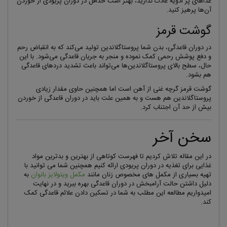
غذاهای پر ادویه عادت ندارید، بهتر است حداقل در دوران پریودی از خوردن
آن‌‌ها پرهیز کنید.
گوشت قرمز
در دوران قاعدگی، بدن شما پروستاگلاندین تولید می‌کند که به انقباض رحم
و دفع پوشش رحمی کمک نموده و منجر به جریان قاعدگی می‌شود. با این
حال، سطح بالای پروستاگلاندین‌ها می‌تواند باعث تشدید دردهای قاعدگی
هم بشود.
گوشت قرمز گرچه غنی از آهن است اما همچنین حاوی مقدار زیادی
پروستاگلاندین هم هست و به همین علت باید در دوران قاعدگی از خوردن
بیش از حد آن اجتناب کرد.
سخن آخر
در این مقاله تلاش کردیم تا فهرست کوتاهی از بهترین و بدترین مواد
غذایی برای تغذیه در دوران پریودی ارائه کنیم همچنین شما می توانید با
تهیه بسیاری از مکمل های مخصوص زنان مانند
مکمل ویتولایز بانوان
به
دلیل داشتن حالت آرامبخش در دوران قاعدگی بهره ببرید و در نهایت
امیدواریم مطالعه این مطلب به شما در تسکین دادن علائم قاعدگی کمک
کند.