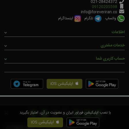
021-28424372
09120205598
info@foreveriran.co
واتساپ
تلگرام
اینستاگرام
اطلاعات
خدمات مشتری
حساب کاربری شما
اپلیکیشن iOS
×
با نصب اپلیکیشن فوراور ایران و عضویت در آن، امتیاز بگیرید
اپلیکیشن iOS
© 2026 فوراور ايران. همه حقوق محفوظ است.