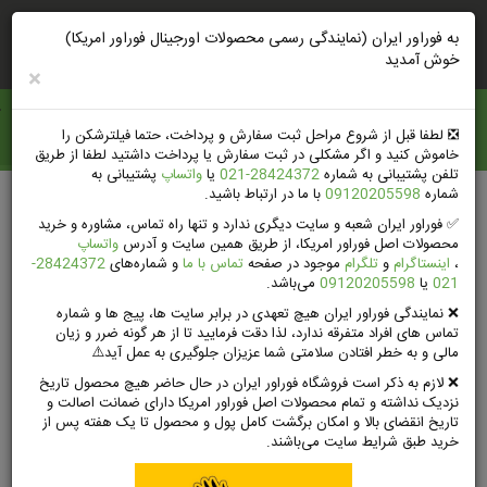
ورود
ثبت‌نام‌وتخفیف
راهنمای خرید
به فوراور ایران (نمایندگی رسمی محصولات اورجینال فوراور امریکا)
خوش آمدید
×
فوراور ايران
❎️ لطفا قبل از شروع مراحل ثبت سفارش و پرداخت، حتما فیلترشکن را
خاموش کنید و اگر مشکلی در ثبت سفارش یا پرداخت داشتید لطفا از طریق
تلفن پشتیبانی به شماره
28424372-021
یا
واتساپ
پشتیبانی به
شماره
09120205598
با ما در ارتباط باشید.
جستجوی پیشرفته
✅ فوراور ایران شعبه و سایت دیگری ندارد و تنها راه تماس، مشاوره و خرید
محصولات اصل فوراور امریکا، از طریق همین سایت و آدرس
واتساپ
،
اینستاگرام
و
تلگرام
موجود در صفحه
تماس با ما
و شماره‌های
28424372-
021
یا
09120205598
می‌باشد.
❌ نمایندگی فوراور ایران هیچ تعهدی در برابر سایت ها، پیج ها و شماره
مشاهده کل مجله
صفحه اصلی
آرشیو وبلاگ
تماس های افراد متفرقه ندارد، لذا دقت فرمایید تا از هر گونه ضرر و زیان
مالی و به خطر افتادن سلامتی شما عزیزان جلوگیری به عمل آید⚠️
روش های رفع سریع یبوست در منزل
❌ لازم به ذکر است فروشگاه فوراور ایران در حال حاضر هیچ محصول تاریخ
نزدیک نداشته و تمام محصولات اصل فوراور امریکا دارای ضمانت اصالت و
تاریخ انقضای بالا و امکان برگشت کامل پول و محصول تا یک هفته پس از
خرید طبق شرایط سایت می‌باشند.
روش های رفع سریع یبوست در منزل