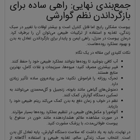
جمع‌بندی نهایی: راهی ساده برای
بازگرداندن نظم گوارشی
یبوست مشکلی رایج اما قابل کنترل است و بیشتر اوقات با تغییر در سبک
زندگی، تغذیه و استفاده از ترکیبات طبیعی می‌توان آن را برطرف کرد.
درمان یبوست در منزل، راهی ایمن و پایدار برای بازگرداندن تعادل به بدن
و بهبود عملکرد روده‌هاست.
نکات کلیدی این مقاله در یک نگاه:
آب کافی بنوشید تا روده‌ها بتوانند عملکرد طبیعی خود را حفظ کنند.
فیبر بیشتری مصرف کنید؛ میوه‌ها، سبزیجات و غلات کامل، بهترین
منابع هستند.
تحرک روزانه را فراموش نکنید؛ حتی پیاده‌روی ساده تأثیر زیادی
دارد.
دمنوش‌های گیاهی مانند بابونه، زنجبیل و گل‌محمدی می‌توانند به
تسکین دستگاه گوارش کمک کنند.
نظم در خواب و زمان دفع به بدن کمک می‌کند ریتم طبیعی خود را
بازیابد.
آلوئه‌ورا و مکمل‌های طبیعی در تنظیم عملکرد روده‌ها بسیار مؤثرند.
در صورت مشاهده علائم هشداردهنده مانند خون در مدفوع یا
یبوست طولانی‌مدت، با پزشک مشورت کنید.
در نهایت، باید به یاد داشت که سلامت دستگاه گوارش، پایه تعادل کل بدن
است. انتخاب سبک زندگی سالم، تغذیه طبیعی و استفاده آگاهانه از