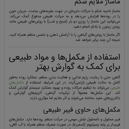
ماساژ ملایم شکم
ماساژ ناحیه شکم با حرکات دایره‌ای در جهت عقربه‌های ساعت، جریان خون
را در روده‌ها افزایش می‌دهد و به حرکت طبیعی مدفوع کمک می‌کند.
می‌توانید این ماساژ را روزی دو بار (صبح و شب) با روغن‌های طبیعی مانند
روغن زیتون یا بادام انجام دهید.
اگر ماساژ با روغن‌های گیاهی را با آرامش ذهنی و تنفس منظم همراه کنید،
نتیجه آن چند برابر خواهد شد.
استفاده از مکمل‌ها و مواد طبیعی
برای کمک به گوارش بهتر
گاهی حتی با رعایت رژیم غذایی و فعالیت بدنی منظم، عملکرد روده به‌طور
کامل به حالت طبیعی بازنمی‌گردد. در این شرایط، استفاده از
مکمل‌های
طبیعی
می‌تواند به تنظیم حرکات روده و بهبود عملکرد سیستم گوارش کمک
کند. این مکمل‌ها معمولاً از ترکیبات گیاهی، آنزیم‌های گوارشی و
باکتری‌های مفید ساخته می‌شوند و اثر ملایم اما مؤثری دارند.
مکمل‌های حاوی فیبر طبیعی
فیبر محلول و نامحلول نقش مهمی در حرکت منظم روده‌ها دارد. مکمل‌های
فیبردار بر پایه پسیلیوم (اسفرزه)، در صورت مصرف منظم همراه با آب کافی،